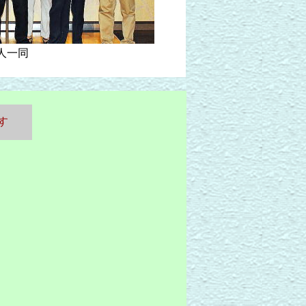
人一同
す