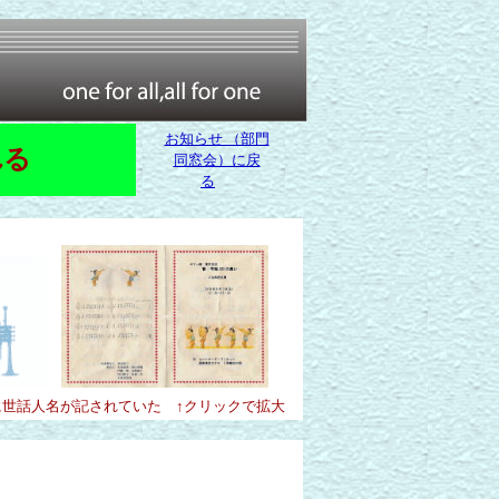
お知らせ （部門
れる
同窓会）に戻
る
世話人名が記されていた ↑クリックで拡大