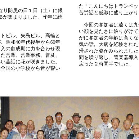
た「こんにちはトランペッ
なり防災の日１日（土）に銀
苦労話と感激に盛り上がり
Bが集まりました。昨年に続
今回の参加者は遠くは九
い顔を見たさに泊りがけで
トビル、矢島ビル、高輪と
がに参加者の年齢は高くな
、昭和40年代後半から60年
気の話。大病を経験された
導入の創成期に力を合わせ現
帰された姿がみられました
めた営業、営業事務、普及、
問を繰り返し、管楽器導入
集い昔話に花が咲きました。
戻った２時間半でした。
、全国の小学校から音が響い